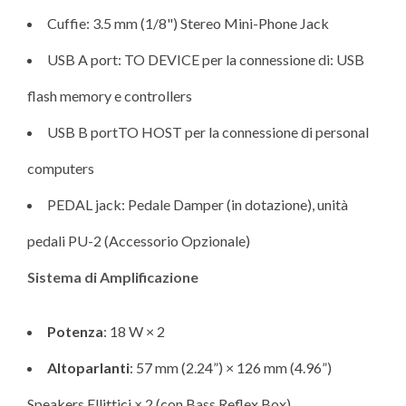
Cuffie: 3.5 mm (1/8") Stereo Mini-Phone Jack
USB A port: TO DEVICE per la connessione di: USB
flash memory e controllers
USB B portTO HOST per la connessione di personal
computers
PEDAL jack: Pedale Damper (in dotazione), unità
pedali PU-2 (Accessorio Opzionale)
Sistema di Amplificazione
Potenza
: 18 W × 2
Altoparlanti
: 57 mm (2.24”) × 126 mm (4.96”)
Speakers Ellittici × 2 (con Bass Reflex Box)