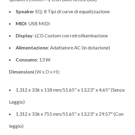
Speaker
EQ: 8 Tipi di curve di equalizzazione
MIDI
: USB MIDI
Display
: LCD Custom con retroilluminazione
Alimentazione
: Adattatore AC (in dotazione)
Consumo
: 13 W
Dimensioni
(W x D x H):
1,312 x 336 x 118 mm/51.65" x 13.23" x 4.65" (Senza
Leggio)
1,312 x 336 x 751 mm/51.65" x 13.23" x 29.57" (Con
leggio)