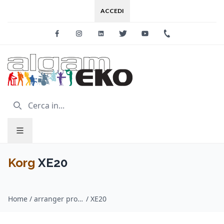
ACCEDI
Facebook
Instagram
Linkedin
Twitter
Youtube
+39 0733 227
Korg
XE20
Home
/
arranger professionali / Korg
/
XE20