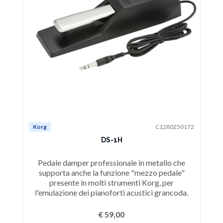
Korg
C1280250172
Ko
DS-1H
Pedale damper professionale in metallo che
P
supporta anche la funzione "mezzo pedale"
d
presente in molti strumenti Korg, per
l'emulazione dei pianoforti acustici grancoda.
€ 59,00