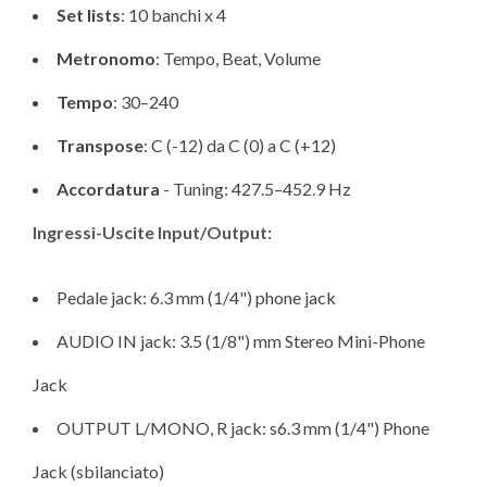
Set lists
: 10 banchi x 4
Metronomo
: Tempo, Beat, Volume
Tempo
: 30–240
Transpose
: C (-12) da C (0) a C (+12)
Accordatura
- Tuning: 427.5–452.9 Hz
Ingressi-Uscite Input/Output:
Pedale jack: 6.3 mm (1/4") phone jack
AUDIO IN jack: 3.5 (1/8") mm Stereo Mini-Phone
Jack
OUTPUT L/MONO, R jack: s6.3 mm (1/4") Phone
Jack (sbilanciato)