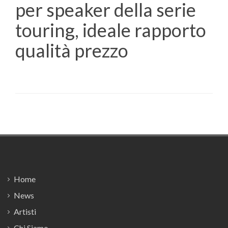
per speaker della serie
touring, ideale rapporto
qualità prezzo
Footer
Home
News
Artisti
Chi Siamo