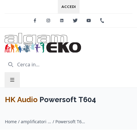
ACCEDI
Facebook
Instagram
Linkedin
Twitter
Youtube
+39 0733 227
HK Audio
Powersoft T604
Home
/
amplificatori a bassa impedenza / HK Audio
/
Powersoft T604