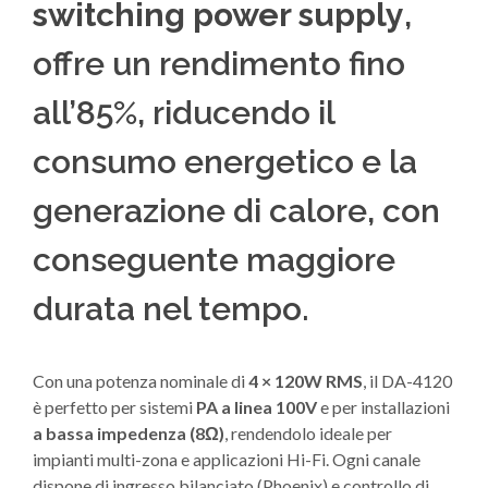
switching power supply
,
offre un rendimento fino
all’85%, riducendo il
consumo energetico e la
generazione di calore, con
conseguente maggiore
durata nel tempo.
Con una potenza nominale di
4 × 120W RMS
, il DA-4120
è perfetto per sistemi
PA a linea 100V
e per installazioni
a bassa impedenza (8Ω)
, rendendolo ideale per
impianti multi-zona e applicazioni Hi-Fi. Ogni canale
dispone di ingresso bilanciato (Phoenix) e controllo di