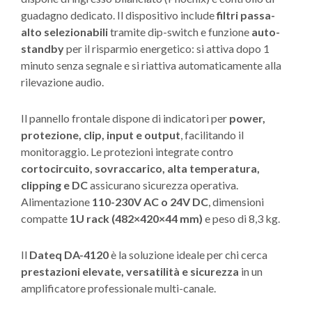
guadagno dedicato. Il dispositivo include
filtri passa-
alto selezionabili
tramite dip-switch e funzione
auto-
standby
per il risparmio energetico: si attiva dopo 1
minuto senza segnale e si riattiva automaticamente alla
rilevazione audio.
Il pannello frontale dispone di indicatori per
power,
protezione, clip, input e output
, facilitando il
monitoraggio. Le protezioni integrate contro
cortocircuito, sovraccarico, alta temperatura,
clipping e DC
assicurano sicurezza operativa.
Alimentazione
110-230V AC o 24V DC
, dimensioni
compatte
1U rack (482×420×44 mm)
e peso di 8,3 kg.
Il
Dateq DA-4120
è la soluzione ideale per chi cerca
prestazioni elevate, versatilità e sicurezza
in un
amplificatore professionale multi-canale.