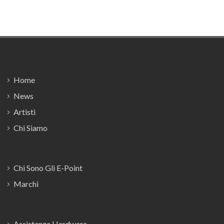
Footer
Home
News
Artisti
Chi Siamo
Chi Sono Gli E-Point
Marchi
Assistenza Hardware