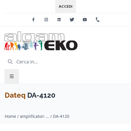
ACCEDI
Facebook
Instagram
Linkedin
Twitter
Youtube
+39 0733 227
Dateq
DA-4120
Home
/
amplificatori 100v / Dateq
/
DA-4120