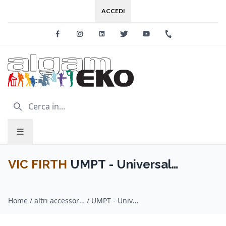
ACCEDI
Facebook
Instagram
Linkedin
Twitter
Youtube
+39 0733 227
VIC FIRTH
UMPT - Universal
Marching Practice Tips
Home
/
altri accessori per bacchette / VIC FIRTH
/
UMPT - Universal Marching Practice Tips