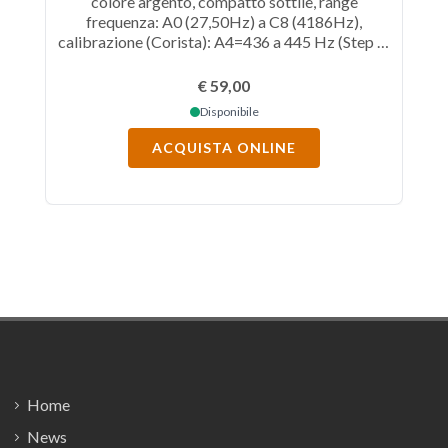
colore argento, compatto sottile, range
frequenza: A0 (27,50Hz) a C8 (4186Hz),
calibrazione (Corista): A4=436 a 445 Hz (Step di
cal
1 Hz), precisione del rilevamento: ±0,1
cent, modalità di visualizzazione: Normale,
€ 59,00
Strobo, Navigazione chitarra, basso,
Disponibile
alimentazione: batteria ricaricabile ioni di litio,
al
porta USB per ricarica.
ACQUISTA ONLINE
Footer
Home
News