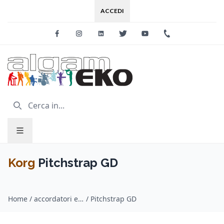
ACCEDI
Facebook
Instagram
Linkedin
Twitter
Youtube
+39 0733 227
Korg
Pitchstrap GD
Home
/
accordatori e metronomi / Korg
/
Pitchstrap GD