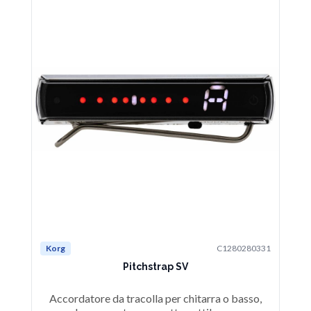
Korg
C1280280331
Ko
Pitchstrap SV
Accordatore da tracolla per chitarra o basso,
A