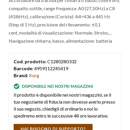
Accordatore da tracolla per chitarra o basso, colore oro,
compatto sottile, range frequenza: A0 (27,50Hz) a C8
(4186Hz), calibrazione (Corista): A4=436 a 445 Hz
(Step di 1 Hz), precisione del rilevamento: ±0,1
cent, modalità di visualizzazione: Normale, Strobo,
Navigazione chitarra, basso, alimentazione: batteria
ricaricabile ioni di litio, porta USB per ricarica.
Cod. prodotto:
C1280280332
Barcode:
4959112245419
Brand:
Korg
Il prodotto è disponibile nei nostri magazzini, se il
tuo negoziante di fiducia non dovesse averlo presso
il suo negozio, chiedigli di ordinarlo e noi lo
spediremo entro le successive 48 ore lavorative.
HAI BISOGNO DI SUPPORTO?