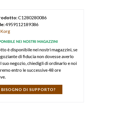
rodotto:
C1280280086
e:
4959112189386
Korg
tto è disponibile nei nostri magazzini, se
negoziante di fiducia non dovesse averlo
l suo negozio, chiedigli di ordinarlo e noi
iremo entro le successive 48 ore
ive.
 BISOGNO DI SUPPORTO?