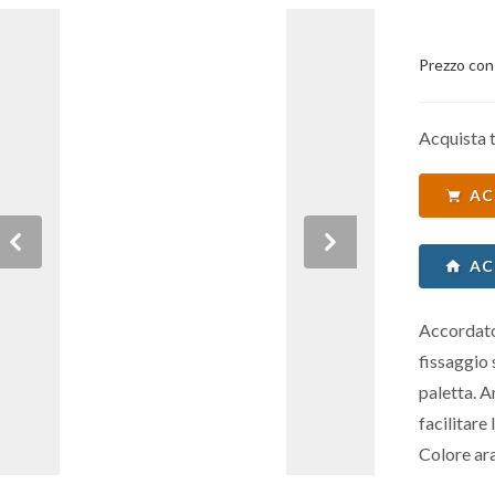
Prezzo con
Acquista t
AC
Previous
Next
AC
Accordato
fissaggio 
paletta. 
facilitare
Colore ar