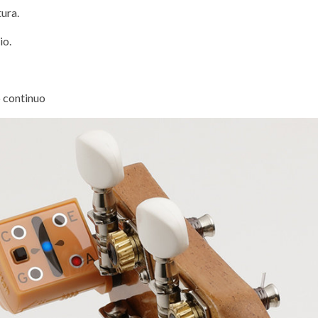
tura.
io.
 continuo