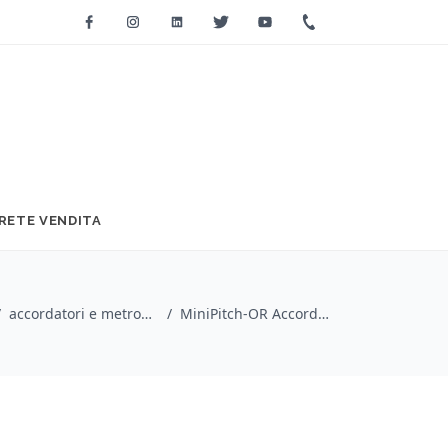
Facebook
Instagram
Linkedin
Twitter
Youtube
+39 0733 2271
RETE VENDITA
/
accordatori e metronomi / Korg
/
MiniPitch-OR Accordatore per ukulele