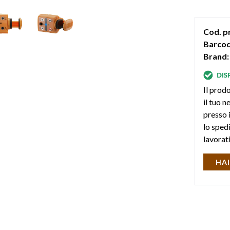
Cod. p
Barcod
Brand:
Il prodo
il tuo 
presso i
lo sped
lavorat
HAI