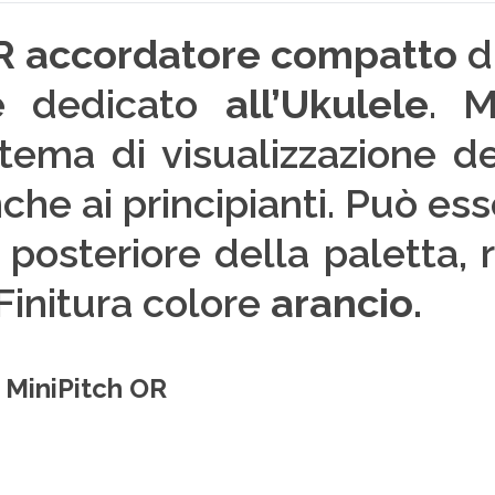
R accordatore compatto
d
te dedicato
all’Ukulele
. M
stema di visualizzazione de
he ai principianti. Può es
 posteriore della paletta, r
 Finitura colore
arancio.
i MiniPitch OR