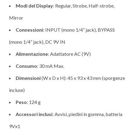
Modi del Display
: Regular, Strobe, Half-strobe,
Mirror
Connessioni
: INPUT (mono 1/4” jack), BYPASS
(mono 1/4” jack), DC 9V IN
Alimentazione
: Adattatore AC (9V)
Consumo
: 30 mA Max.
Dimensioni
(W x D x H): 45 x 93 x 43 mm (sporgenze
incluse)
Peso
: 124 g
Accessori inclusi
: Avvisi, piedini in gomma, batteria
9Vx1