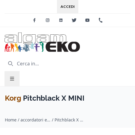
ACCEDI
Facebook
Instagram
Linkedin
Twitter
Youtube
+39 0733 227
Korg
Pitchblack X MINI
Home
/
accordatori e metronomi / Korg
/
Pitchblack X MINI