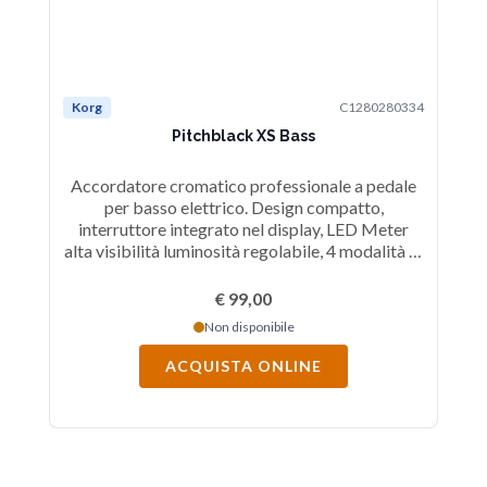
Korg
C1280280334
Pitchblack XS Bass
Accordatore cromatico professionale a pedale
per basso elettrico. Design compatto,
interruttore integrato nel display, LED Meter
alta visibilità luminosità regolabile, 4 modalità di
visualizzazione, accordatura di precisione
solo ±0,1 cent di tolleranza, Range frequenze: da
€ 99,00
C0 (16.35Hz) a C8 (4,186Hz), corista: Da
Non disponibile
A4=436 a 445Hz (1Hz
step), Alimentazione Adattatore AC (opzionale).
ACQUISTA ONLINE