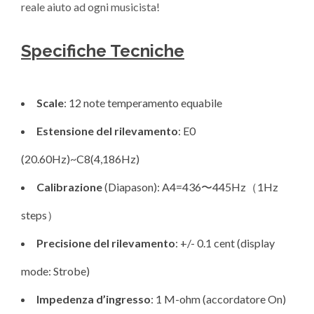
reale aiuto ad ogni musicista!
Specifiche Tecniche
Scale
: 12 note temperamento equabile
Estensione del rilevamento
: E0
(20.60Hz)~C8(4,186Hz)
Calibrazione
(Diapason): A4=436〜445Hz（1Hz
steps）
Precisione del rilevamento
: +/- 0.1 cent (display
mode: Strobe)
Impedenza d’ingresso
: 1 M-ohm (accordatore On)