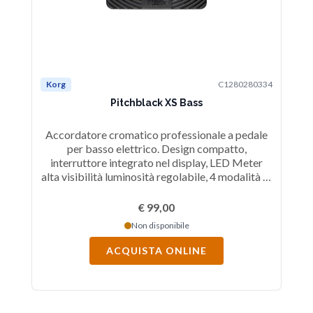
Korg
C1280280334
Pitchblack XS Bass
Accordatore cromatico professionale a pedale
per basso elettrico. Design compatto,
interruttore integrato nel display, LED Meter
alta visibilità luminosità regolabile, 4 modalità di
visualizzazione, accordatura di precisione
solo ±0,1 cent di tolleranza, Range frequenze: da
€ 99,00
C0 (16.35Hz) a C8 (4,186Hz), corista: Da
Non disponibile
A4=436 a 445Hz (1Hz
step), Alimentazione Adattatore AC (opzionale).
ACQUISTA ONLINE