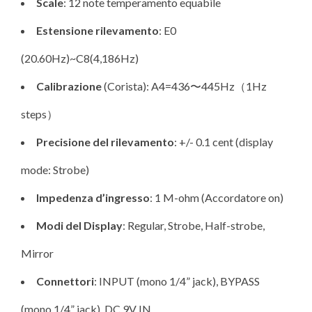
Scale
: 12 note temperamento equabile
Estensione rilevamento
: E0
(20.60Hz)~C8(4,186Hz)
Calibrazione
(Corista): A4=436〜445Hz（1Hz
steps）
Precisione del rilevamento
: +/- 0.1 cent (display
mode: Strobe)
Impedenza d’ingresso
: 1 M-ohm (Accordatore on)
Modi del Display
: Regular, Strobe, Half-strobe,
Mirror
Connettori
: INPUT (mono 1/4” jack), BYPASS
(mono 1/4” jack), DC 9V IN