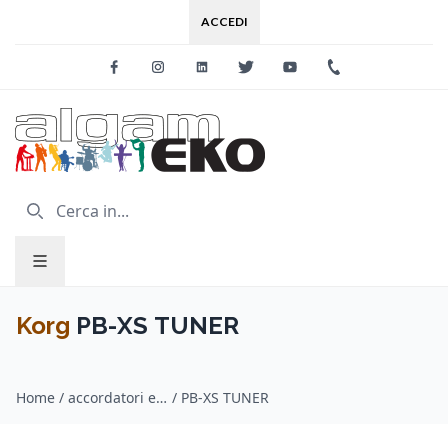
ACCEDI
Facebook
Instagram
Linkedin
Twitter
Youtube
+39 0733 227
Korg
PB-XS TUNER
Home
/
accordatori e metronomi / Korg
/
PB-XS TUNER