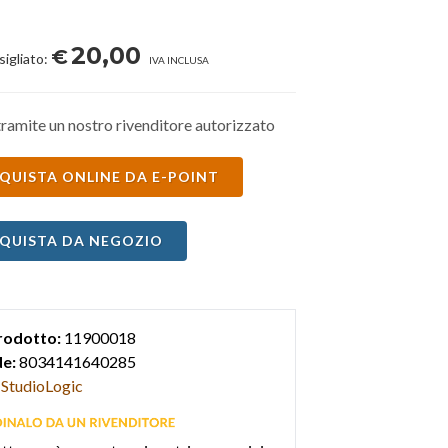
20,00
€
sigliato:
IVA INCLUSA
ramite un nostro rivenditore autorizzato
QUISTA ONLINE DA E-POINT
QUISTA DA NEGOZIO
rodotto:
11900018
e:
8034141640285
StudioLogic