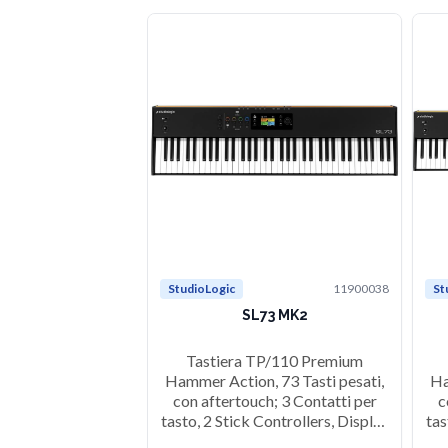
StudioLogic
11900038
St
SL73 MK2
Tastiera TP/110 Premium
Hammer Action, 73 Tasti pesati,
Ha
con aftertouch; 3 Contatti per
c
tasto, 2 Stick Controllers, Display
tas
grafico colori TFT (320 X 240), 4
gra