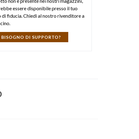
otto non è presente nei nostri magazzini,
ebbe essere disponibile presso il tuo
di fiducia. Chiedi al nostro rivenditore a
icino.
 BISOGNO DI SUPPORTO?
o