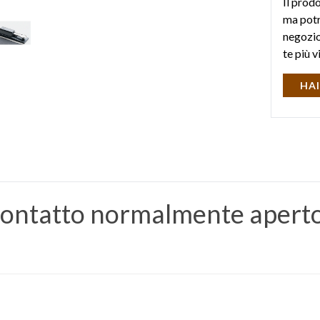
Il prod
ma potr
negozio 
te più v
HAI
 contatto normalmente apert