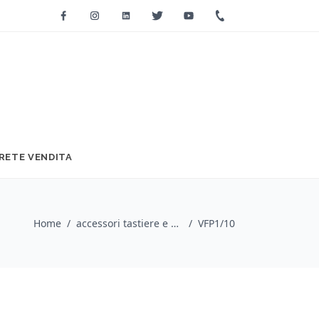
Facebook
Instagram
Linkedin
Twitter
Youtube
+39 0733 2271
RETE VENDITA
Home
/
accessori tastiere e pianoforti / StudioLogic
/
VFP1/10