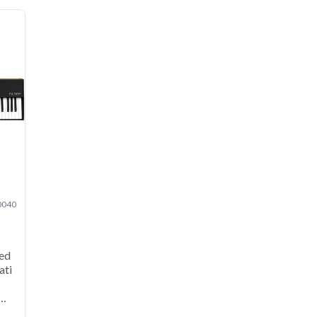
0040
ed
ati
o