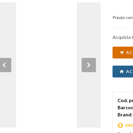
Prezzo con
Acquista t
AC
Previous
Next
AC
Cod. p
Barcod
Brand: