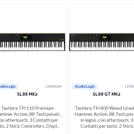
udioLogic
11900039
StudioLogic
1190
SL88 MK2
SL88 GT MK2
Tastiera TP/110 Premium
Tastiera TP/400 Wood Grad
mmer Action, 88 Tasti pesati,
Hammer Action, 88 Tasti pes
on aftertouch; 3 Contatti per
in legno, con aftertouch; 3
to, 2 Stick Controllers, Display
Contatti per tasto, 2 Stick
fico colori TFT (320 X 240), 4
Controllers, Display grafic