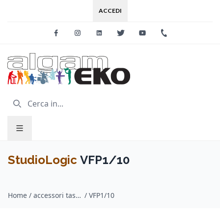
ACCEDI
Facebook
Instagram
Linkedin
Twitter
Youtube
+39 0733 227
StudioLogic
VFP1/10
Home
/
accessori tastiere e pianoforti / StudioLogic
/
VFP1/10