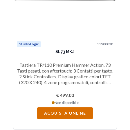
StudioLogic
11900038
St
SL73 MK2
Tastiera TP/110 Premium Hammer Action, 73
T
Tasti pesati, con aftertouch; 3 Contatti per tasto,
Tas
2 Stick Controllers, Display grafico colori TFT
2 
(320 X 240), 4 zone programmabili, controlli di
(3
trasporto DAW, 6 rotary encoder, comandi di
t
navigazione, MIDI In/Out (DIN), 3 Pedali, Audio
na
€ 499,00
Out L/R, Cuffia, porta USB C.
Non disponibile
ACQUISTA ONLINE