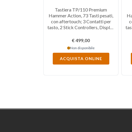
Tastiera TP/110 Premium
Hammer Action, 73 Tasti pesati,
Ha
con aftertouch; 3 Contatti per
c
tasto, 2 Stick Controllers, Display
tas
grafico colori TFT (320 X 240), 4
gra
zone programmabili, controlli di
zo
€ 499,00
trasporto DAW, 6 rotary encoder,
tra
Non disponibile
comandi di navigazione, MIDI
c
In/Out (DIN), 3 Pedali, Audio Out
In/
ACQUISTA ONLINE
L/R, Cuffia, porta USB C.
Footer