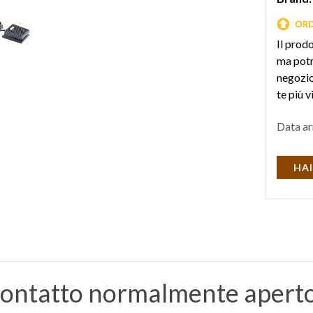
Il prod
ma potr
negozio 
te più v
Data ar
HAI
 contatto normalmente apert