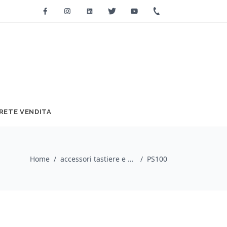
Facebook
Instagram
Linkedin
Twitter
Youtube
+39 0733 2271
RETE VENDITA
Home
/
accessori tastiere e pianoforti / StudioLogic
/
PS100