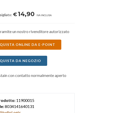
14,90
€
sigliato:
IVA INCLUSA
ramite un nostro rivenditore autorizzato
QUISTA ONLINE DA E-POINT
QUISTA DA NEGOZIO
stain con contatto normalmente aperto
rodotto:
11900015
e:
8034141640131
StudioLogic