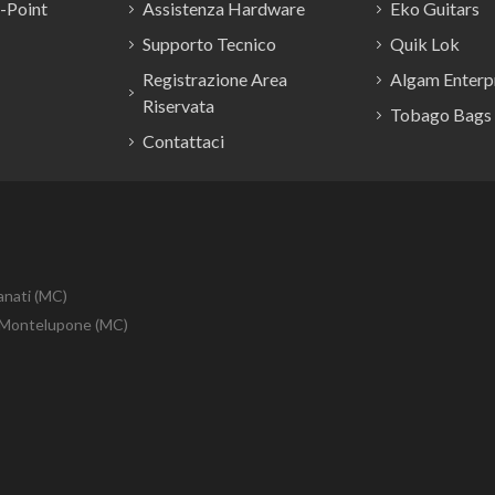
E-Point
Assistenza Hardware
Eko Guitars
Supporto Tecnico
Quik Lok
Registrazione Area
Algam Enterpr
Riservata
Tobago Bags
Contattaci
anati (MC)
10 Montelupone (MC)