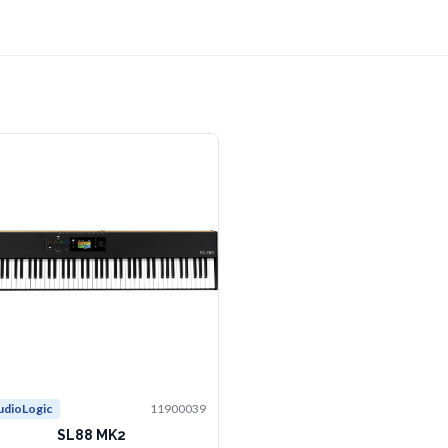
udioLogic
11900039
SL88 MK2