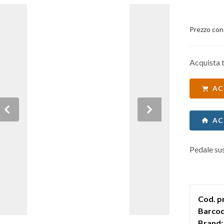
Prezzo con
Acquista t
AC
Previous
Next
AC
Pedale su
Cod. p
Barcod
Brand: