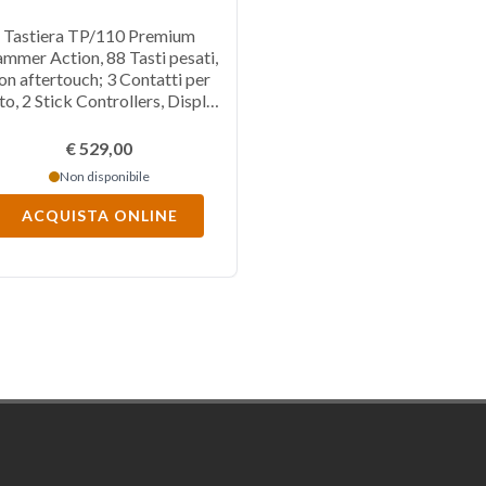
Tastiera TP/110 Premium
mmer Action, 88 Tasti pesati,
on aftertouch; 3 Contatti per
to, 2 Stick Controllers, Display
fico colori TFT (320 X 240), 4
ne programmabili, controlli di
€ 529,00
sporto DAW, 6 rotary encoder,
Non disponibile
omandi di navigazione, MIDI
Out (DIN), 3 Pedali, Audio Out
ACQUISTA ONLINE
L/R, Cuffia, porta USB C.