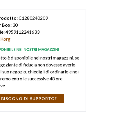
rodotto:
C1280240209
 Box:
30
e:
4959112241633
Korg
tto è disponibile nei nostri magazzini, se
negoziante di fiducia non dovesse averlo
l suo negozio, chiedigli di ordinarlo e noi
iremo entro le successive 48 ore
ive.
 BISOGNO DI SUPPORTO?