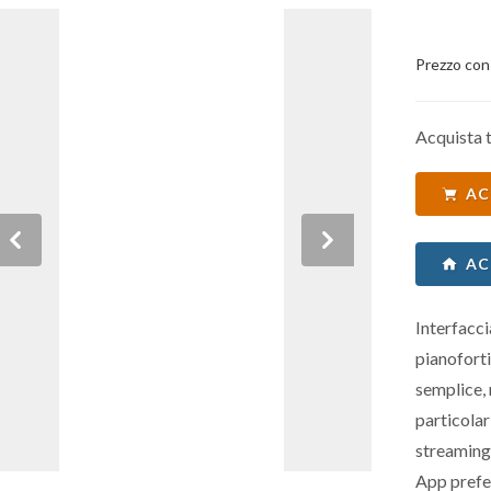
Prezzo con
Acquista t
AC
Previous
Next
AC
Interfacci
pianoforti
semplice, 
particolar
streaming e
App prefer