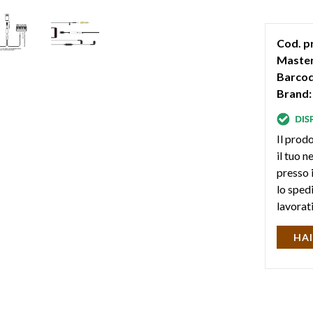
Cod. p
Master
Barcod
Brand:
Il prodo
il tuo 
presso i
lo sped
lavorat
HAI