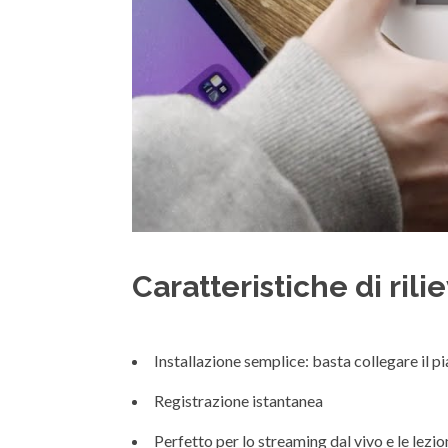
Caratteristiche di rili
Installazione semplice: basta collegare il 
Registrazione istantanea
Perfetto per lo streaming dal vivo e le lezio