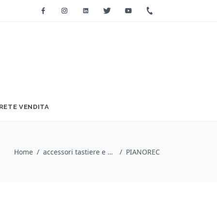
Facebook
Instagram
Linkedin
Twitter
Youtube
+39 0733 2271
RETE VENDITA
Home
/
accessori tastiere e pianoforti / Korg
/
PIANOREC