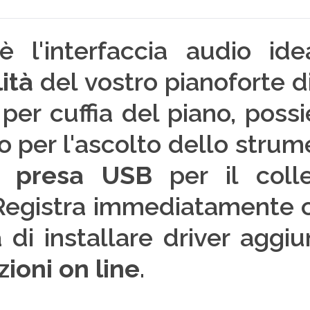
è l'interfaccia audio ide
lità
del vostro pianoforte d
 per cuffia del piano, poss
to per l'ascolto dello stru
a
presa USB
per il col
 Registra immediatamente c
 di installare driver aggiu
zioni on line
.