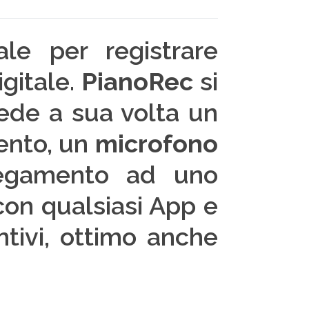
ale per registrare
igitale.
PianoRec
si
iede a sua volta un
mento, un
microfono
legamento ad uno
on qualsiasi App e
ntivi, ottimo anche