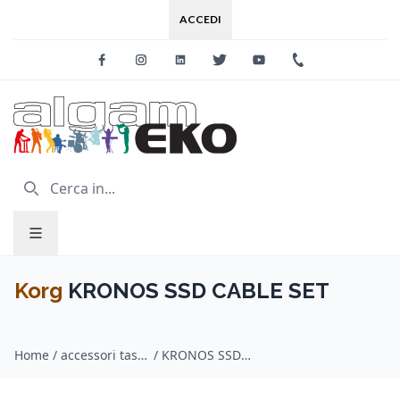
ACCEDI
Facebook
Instagram
Linkedin
Twitter
Youtube
+39 0733 227
Korg
KRONOS SSD CABLE SET
Home
/
accessori tastiere e pianoforti / Korg
/
KRONOS SSD CABLE SET