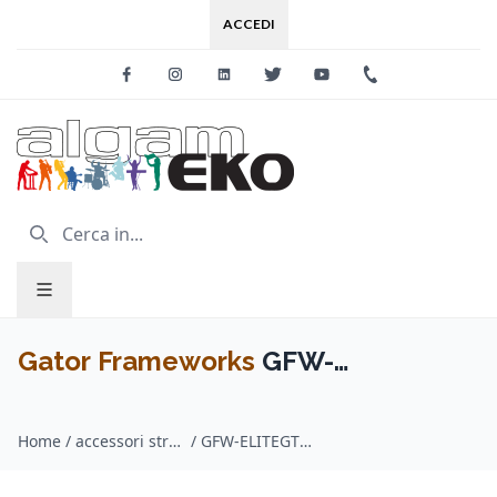
ACCEDI
Facebook
Instagram
Linkedin
Twitter
Youtube
+39 0733 227
Gator Frameworks
GFW-
ELITEGTRXSTD-GRY Supporto X
Home
/
accessori strumenti a corda / Gator Frameworks
/
GFW-ELITEGTRXSTD-GRY Supporto X per chitarra in finitura grigio Driftwood
per chitarra in finitura grigio