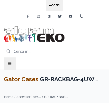
ACCEDI
Facebook
Instagram
Linkedin
Twitter
Youtube
+39 0733 227
Gator Cases
GR-RACKBAG-4UW
Borsa rack leggera 4U con ruote
Home
/
accessori per studio di registrazione / Gator Cases
/
GR-RACKBAG-4UW Borsa rack leggera 4U con ruote