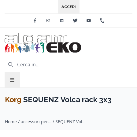
ACCEDI
Facebook
Instagram
Linkedin
Twitter
Youtube
+39 0733 227
Korg
SEQUENZ Volca rack 3x3
Home
/
accessori per dj / Korg
/
SEQUENZ Volca rack 3x3