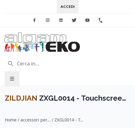
ACCEDI
Facebook
Instagram
Linkedin
Twitter
Youtube
+39 0733 227
ZILDJIAN
ZXGL0014 - Touchscreen
Drum Gloves XL
Home
/
accessori per batterie / ZILDJIAN
/
ZXGL0014 - Touchscreen Drum Gloves XL