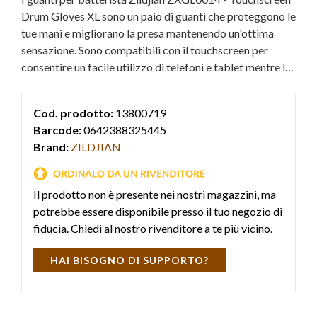
Drum Gloves XL sono un paio di guanti che proteggono le
tue mani e migliorano la presa mantenendo un'ottima
sensazione. Sono compatibili con il touchscreen per
consentire un facile utilizzo di telefoni e tablet mentre li
indossi. Dotati di dorso ventilato, palmo in morbida pelle
di agnello e chiusura in velcro regolabile per garantire
Cod. prodotto:
13800719
una vestibilità perfetta. Taglia XL.
Barcode:
0642388325445
Brand:
ZILDJIAN
Il prodotto non è presente nei nostri magazzini, ma
potrebbe essere disponibile presso il tuo negozio di
fiducia. Chiedi al nostro rivenditore a te più vicino.
HAI BISOGNO DI SUPPORTO?