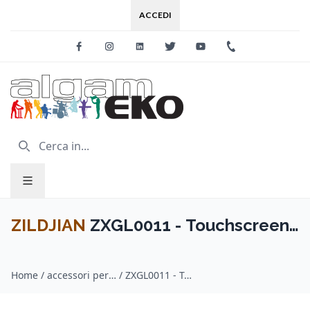
ACCEDI
Facebook
Instagram
Linkedin
Twitter
Youtube
+39 0733 227
ZILDJIAN
ZXGL0011 - Touchscreen
Drum Gloves S
Home
/
accessori per batterie / ZILDJIAN
/
ZXGL0011 - Touchscreen Drum Gloves S