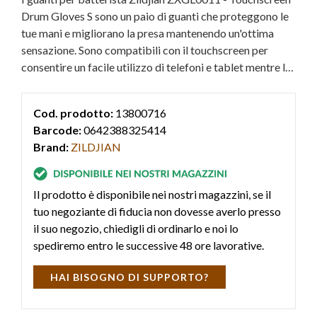
Drum Gloves S sono un paio di guanti che proteggono le
tue mani e migliorano la presa mantenendo un'ottima
sensazione. Sono compatibili con il touchscreen per
consentire un facile utilizzo di telefoni e tablet mentre li
indossi. Dotati di dorso ventilato, palmo in morbida pelle
di agnello e chiusura in velcro regolabile per garantire
Cod. prodotto:
13800716
una vestibilità perfetta. Taglia S.
Barcode:
0642388325414
Brand:
ZILDJIAN
Il prodotto è disponibile nei nostri magazzini, se il
tuo negoziante di fiducia non dovesse averlo presso
il suo negozio, chiedigli di ordinarlo e noi lo
spediremo entro le successive 48 ore lavorative.
HAI BISOGNO DI SUPPORTO?