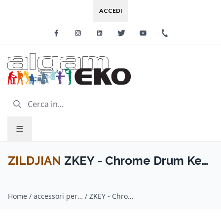
ACCEDI
Facebook
Instagram
Linkedin
Twitter
Youtube
+39 0733 227
ZILDJIAN
ZKEY - Chrome Drum Key
With Trademark
Home
/
accessori per batterie / ZILDJIAN
/
ZKEY - Chrome Drum Key With Trademark