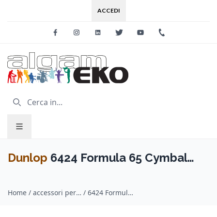
ACCEDI
Facebook
Instagram
Linkedin
Twitter
Youtube
+39 0733 227
Dunlop
6424 Formula 65 Cymbal
Intensive Cleaner 118 ml
Home
/
accessori per batterie / Dunlop
/
6424 Formula 65 Cymbal Intensive Cleaner 118 ml