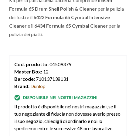
Kit per la pulizia della batteria, comprende il
6444
Formula 65 Drum Shell Polish & Cleaner
per la pulizia
dei fusti e il
6422 Formula 65 Cymbal Intensive
Cleaner
e il
6434 Formula 65 Cymbal Cleaner
per la
pulizia dei piatti.
Cod. prodotto:
04509379
Master Box:
12
Barcode:
710137138131
Brand:
Dunlop
Il prodotto è disponibile nei nostri magazzini, se il
tuo negoziante di fiducia non dovesse averlo presso
il suo negozio, chiedigli di ordinarlo e noi lo
spediremo entro le successive 48 ore lavorative.