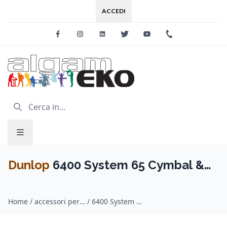
ACCEDI
Facebook
Instagram
Linkedin
Twitter
Youtube
+39 0733 227
Dunlop
6400 System 65 Cymbal &
Drum Care Kit
Home
/
accessori per batterie / Dunlop
/
6400 System 65 Cymbal & Drum Care Kit