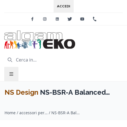
ACCEDI
Facebook
Instagram
Linkedin
Twitter
Youtube
+39 0733 227
NS Design
NS-BSR-A Balanced
Shoulder Rest Acoustic
Home
/
accessori per archi / NS Design
/
NS-BSR-A Balanced Shoulder Rest Acoustic