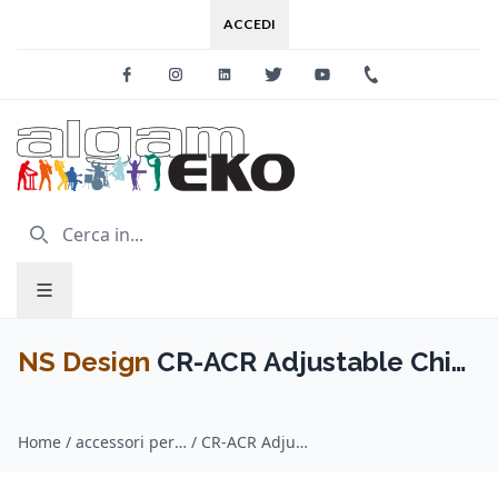
ACCEDI
Facebook
Instagram
Linkedin
Twitter
Youtube
+39 0733 227
NS Design
CR-ACR Adjustable Chin
Rest
Home
/
accessori per archi / NS Design
/
CR-ACR Adjustable Chin Rest