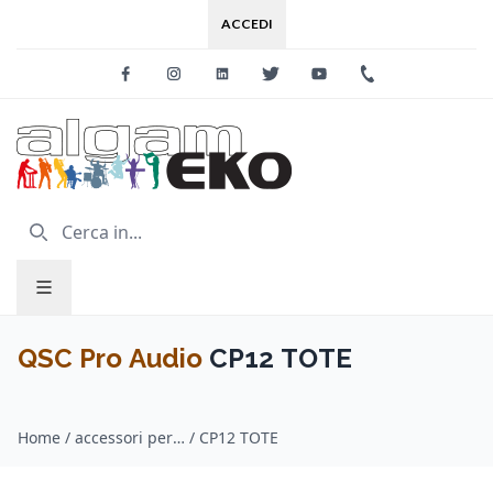
ACCEDI
Facebook
Instagram
Linkedin
Twitter
Youtube
+39 0733 227
QSC Pro Audio
CP12 TOTE
Home
/
accessori per amplificazione audio / QSC Pro Audio
/
CP12 TOTE