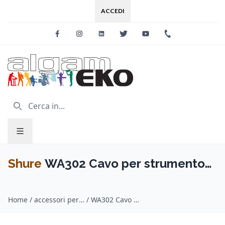
ACCEDI
Facebook
Instagram
Linkedin
Twitter
Youtube
+39 0733 227
Shure
WA302 Cavo per strumento
Jack TS 1/4”/4-Pin bodypack
Home
/
accessori per microfoni / Shure
/
WA302 Cavo per strumento Jack TS 1/4”/4-Pin bodypack