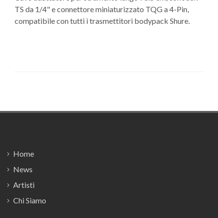
TS da 1/4" e connettore miniaturizzato TQG a 4-Pin,
compatibile con tutti i trasmettitori bodypack Shure.
Footer
Home
News
Artisti
Chi Siamo