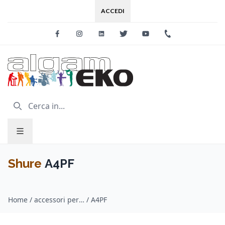
ACCEDI
Facebook
Instagram
Linkedin
Twitter
Youtube
+39 0733 227
Shure
A4PF
Home
/
accessori per microfoni / Shure
/
A4PF