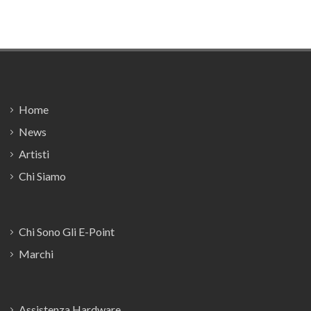
Footer
Home
News
Artisti
Chi Siamo
Chi Sono Gli E-Point
Marchi
Assistenza Hardware