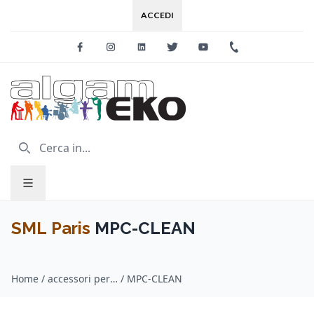
ACCEDI
Facebook
Instagram
Linkedin
Twitter
Youtube
+39 0733 227
SML Paris
MPC-CLEAN
Home
/
accessori per fiati / SML Paris
/
MPC-CLEAN