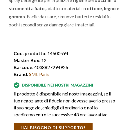
Spray detergente per la pulizia e l’igiene dei
bocchini di
strumenti a fiato
, adatto a materiali in
ottone, legno e
gomma
. Facile da usare, rimuove batteri e residui in
pochi secondi senza danneggiare i materiali.
Cod. prodotto:
14600594
Master Box:
12
Barcode:
4038827294926
Brand:
SML Paris
Il prodotto è disponibile nei nostri magazzini, se il
tuo negoziante di fiducia non dovesse averlo presso
il suo negozio, chiedigli di ordinarlo e noi lo
spediremo entro le successive 48 ore lavorative.
HAI BISOGNO DI SUPPORTO?