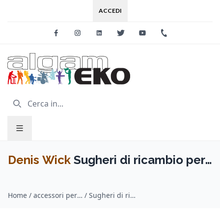
ACCEDI
Facebook
Instagram
Linkedin
Twitter
Youtube
+39 0733 227
Denis Wick
Sugheri di ricambio per
sordina Tromba e Cornetta
Home
/
accessori per fiati / Denis Wick
/
Sugheri di ricambio per sordina Tromba e Cornetta