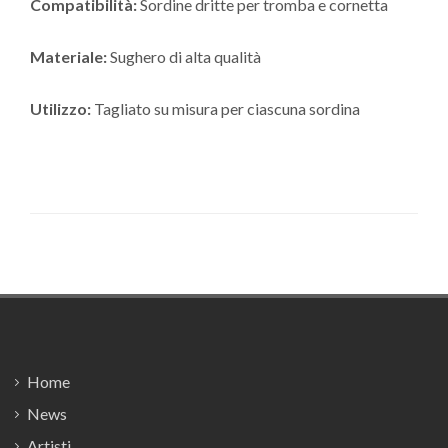
Compatibilità:
Sordine dritte per tromba e cornetta
Materiale:
Sughero di alta qualità
Utilizzo:
Tagliato su misura per ciascuna sordina
Footer
Home
News
Artisti