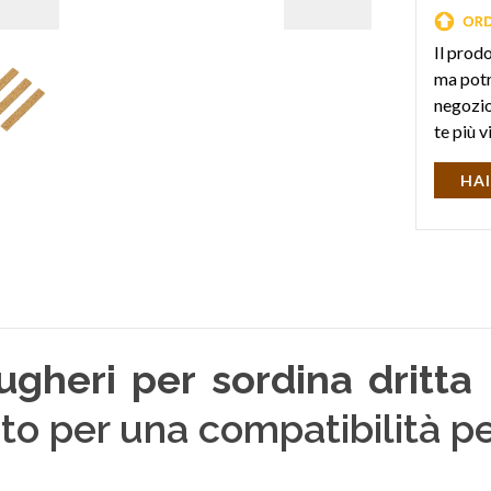
Il prod
ma potr
negozio 
te più v
HAI
ugheri per sordina dritta
ato per una compatibilità pe