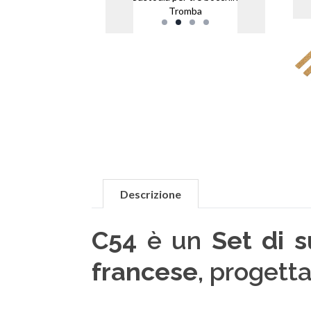
Tromba
Descrizione
C54
è un
Set di s
francese
, progett