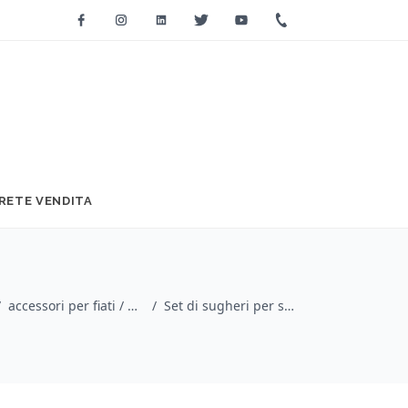
Facebook
Instagram
Linkedin
Twitter
Youtube
+39 0733 2271
RETE VENDITA
/
accessori per fiati / Denis Wick
/
Set di sugheri per sordina dritta in legno da corno francese - C54