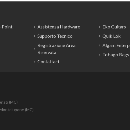
E-Point
Assistenza Hardware
Eko Guitars
Supporto Tecnico
Quik Lok
Registrazione Area
Algam Enterpr
Riservata
Tobago Bags
Contattaci
anati (MC)
10 Montelupone (MC)