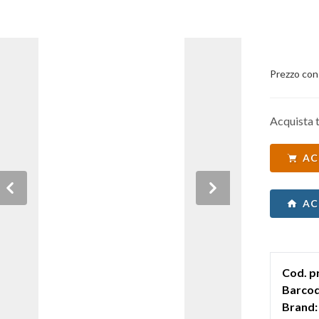
Prezzo con
Acquista t
AC
Previous
Next
AC
Cod. p
Barcod
Brand: