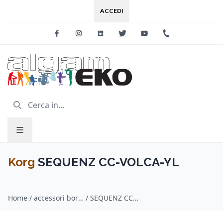
ACCEDI
Facebook
Instagram
Linkedin
Twitter
Youtube
+39 0733 227
Korg
SEQUENZ CC-VOLCA-YL
Home
/
accessori borse, custodie, trasporto / Korg
/
SEQUENZ CC-VOLCA-YL