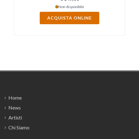
di impatto: 3 VCO, VCF, VCA, LFO e EG.
Non disponibile
ACQUISTA ONLINE
Footer
Home
News
Artisti
Chi Siamo