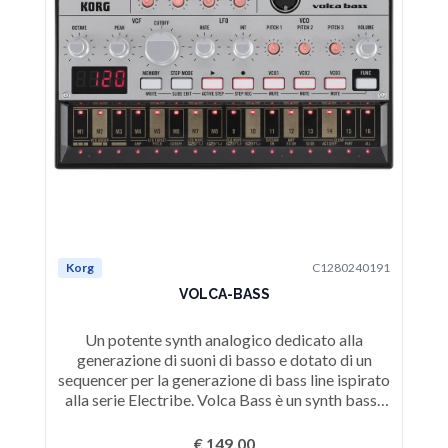
Korg
C1280240191
Ko
VOLCA-BASS
Un potente synth analogico dedicato alla
Ko
generazione di suoni di basso e dotato di un
sequencer per la generazione di bass line ispirato
alla serie Electribe. Volca Bass è un synth bass-
line analogico con 3 oscillatori basato su una
struttura di sintesi estremamente semplice, ma
Ele
€ 149,00