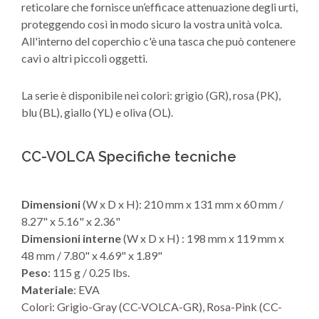
reticolare che fornisce un’efficace attenuazione degli urti,
proteggendo così in modo sicuro la vostra unità volca.
All'interno del coperchio c'è una tasca che può contenere
cavi o altri piccoli oggetti.
La serie è disponibile nei colori: grigio (GR), rosa (PK),
blu (BL), giallo (YL) e oliva (OL).
CC-VOLCA Specifiche tecniche
Dimensioni
(W x D x H): 210 mm x 131 mm x 60 mm /
8.27" x 5.16" x 2.36"
Dimensioni interne
(W x D x H) : 198 mm x 119 mm x
48 mm / 7.80" x 4.69" x 1.89"
Peso
: 115 g / 0.25 lbs.
Materiale
: EVA
Colori: Grigio-Gray (CC-VOLCA-GR), Rosa-Pink (CC-