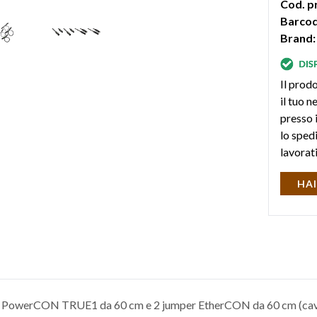
Cod. p
Barcod
Brand:
Il prodo
il tuo 
presso i
lo sped
lavorat
HAI
per PowerCON TRUE1 da 60 cm e 2 jumper EtherCON da 60 cm (c