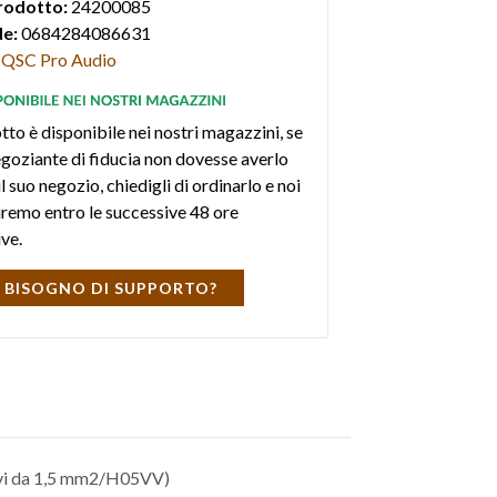
rodotto:
24200085
e:
0684284086631
QSC Pro Audio
tto è disponibile nei nostri magazzini, se
negoziante di fiducia non dovesse averlo
l suo negozio, chiedigli di ordinarlo e noi
iremo entro le successive 48 ore
ive.
 BISOGNO DI SUPPORTO?
avi da 1,5 mm2/H05VV)