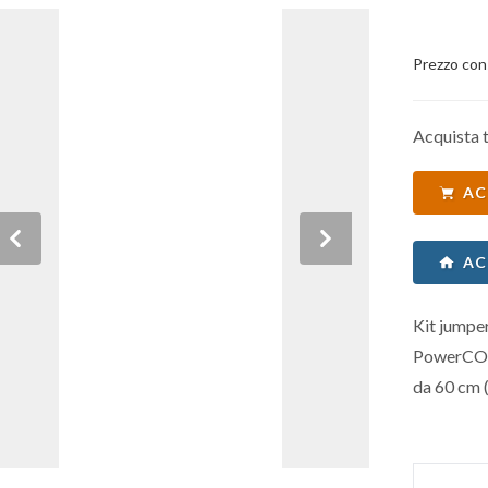
Prezzo con
Acquista t
AC
Previous
Next
AC
Kit jumpe
PowerCON
da 60 cm 