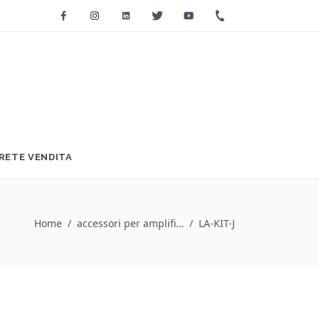
Facebook
Instagram
Linkedin
Twitter
Youtube
+39 0733 2271
RETE VENDITA
Home
/
accessori per amplificazione audio / QSC Pro Audio
/
LA-KIT-J