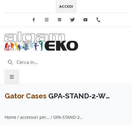
ACCEDI
Facebook
Instagram
Linkedin
Twitter
Youtube
+39 0733 227
Gator Cases
GPA-STAND-2-W
Cover elasticizzata supporti
Home
/
accessori per amplificazione audio / Gator Cases
/
GPA-STAND-2-W Cover elasticizzata supporti altoparlanti 2 lati bianca
altoparlanti 2 lati bianca