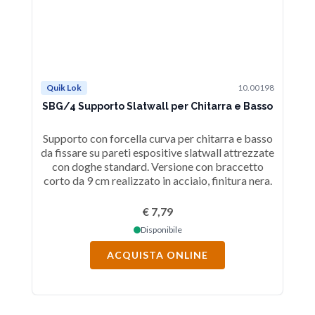
Quik Lok
10.00198
Qu
SBG/4 Supporto Slatwall per Chitarra e Basso
Supporto con forcella curva per chitarra e basso
da fissare su pareti espositive slatwall attrezzate
c
con doghe standard. Versione con braccetto
sla
corto da 9 cm realizzato in acciaio, finitura nera.
€ 7,79
Disponibile
ACQUISTA ONLINE