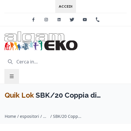
ACCEDI
Facebook
Instagram
Linkedin
Twitter
Youtube
+39 0733 227
Quik Lok
SBK/20 Coppia di
supporti per pannelli espositori
Home
/
espositori / Quik Lok
/
SBK/20 Coppia di supporti per pannelli espositori Slatwall
Slatwall