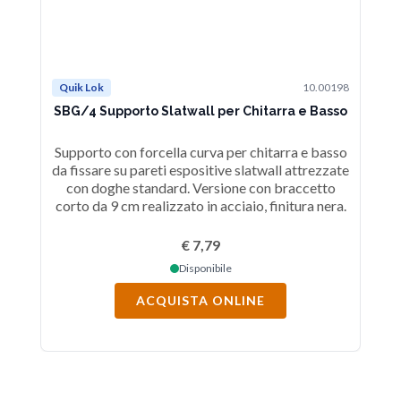
Quik Lok
10.00198
Qu
SBG/4 Supporto Slatwall per Chitarra e Basso
Supporto con forcella curva per chitarra e basso
da fissare su pareti espositive slatwall attrezzate
c
con doghe standard. Versione con braccetto
sla
corto da 9 cm realizzato in acciaio, finitura nera.
€ 7,79
Disponibile
ACQUISTA ONLINE