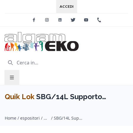
ACCEDI
Facebook
Instagram
Linkedin
Twitter
Youtube
+39 0733 227
Quik Lok
SBG/14L Supporto
Slatwall per Chitarra e Basso
Home
/
espositori / Quik Lok
/
SBG/14L Supporto Slatwall per Chitarra e Basso