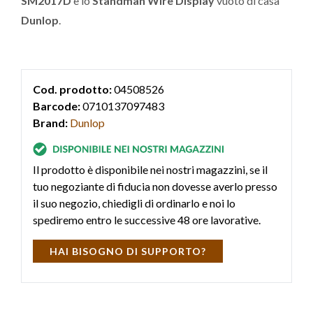
SM2017D
è lo
Standman Wire Display
vuoto di casa
Dunlop
.
Cod. prodotto:
04508526
Barcode:
0710137097483
Brand:
Dunlop
Il prodotto è disponibile nei nostri magazzini, se il
tuo negoziante di fiducia non dovesse averlo presso
il suo negozio, chiedigli di ordinarlo e noi lo
spediremo entro le successive 48 ore lavorative.
HAI BISOGNO DI SUPPORTO?