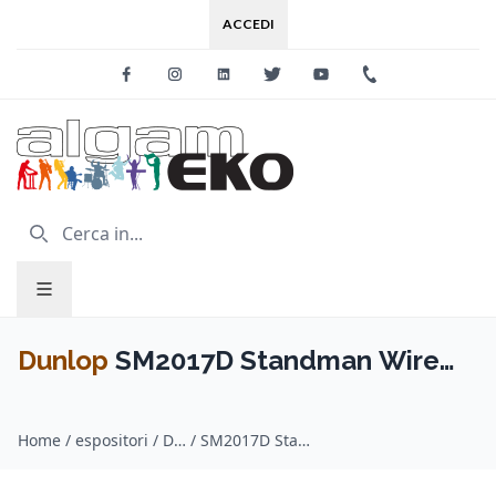
ACCEDI
Facebook
Instagram
Linkedin
Twitter
Youtube
+39 0733 227
Dunlop
SM2017D Standman Wire
Display Vuoto
Home
/
espositori / Dunlop
/
SM2017D Standman Wire Display Vuoto