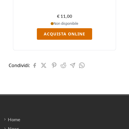
€ 11,00
Non disponibile
ACQUISTA ONLINE
Condividi:
Footer
Home
News