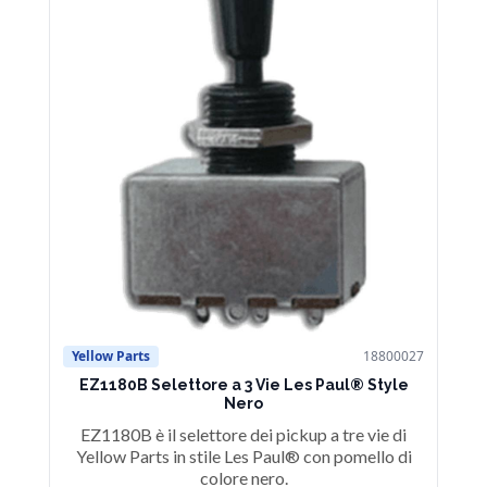
Yellow Parts
18800027
Ye
EZ1180B Selettore a 3 Vie Les Paul® Style
E
Nero
EZ1180B è il selettore dei pickup a tre vie di
E
Yellow Parts in stile Les Paul® con pomello di
Y
colore nero.