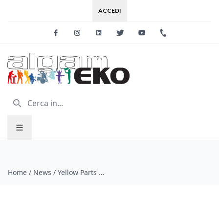
ACCEDI
Facebook
Instagram
Linkedin
Twitter
Youtube
+39 0733 227
Home
/
News
/
Yellow Parts | Elettronica