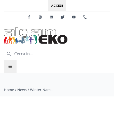
ACCEDI
Facebook
Instagram
Linkedin
Twitter
Youtube
+39 0733 227
Home
/
News
/
Winter Namm 2015: un evento da non perdere!