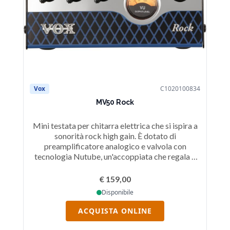
Vox
C1020100834
V
MV50 Rock
Mini testata per chitarra elettrica che si ispira a
VXT
sonorità rock high gain. È dotato di
u
preamplificatore analogico e valvola con
la
tecnologia Nutube, un'accoppiata che regala a
questo amplificatore un sound tipicamente
c
valvolare su 50 watt di potenza. Presenta
co
€ 159,00
controlli di Gain, Tono e Volume e dispone di
by
Disponibile
uscita speaker a 4-8-16 Ohm e di uscita
al
cuffie/linea per collegarsi direttamente ad un
gr
ACQUISTA ONLINE
mixer o interfaccia audio.