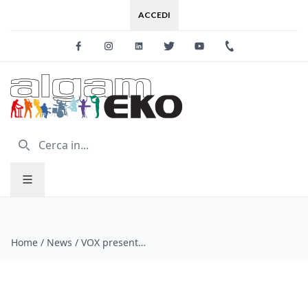
ACCEDI
Facebook
Instagram
Linkedin
Twitter
Youtube
+39 0733 227
Home
/
News
/
VOX presenta la versione 3.05 dell'apprezzato software JamVOX III