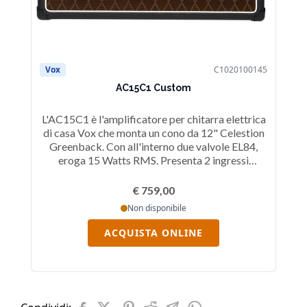
Vox
C1020100145
V
AC15C1 Custom
L'AC15C1 è l'amplificatore per chitarra elettrica
L
di casa Vox che monta un cono da 12" Celestion
va
Greenback. Con all'interno due valvole EL84,
eroga 15 Watts RMS. Presenta 2 ingressi
po
(Normal e Top Boost), controlli di Master
C
Volume, Master Tone Cut, Normal Volume, Top
1
€ 759,00
Boost Volume, Top Boost Bass, Top Boost
Non disponibile
Treble, Reverb Level, Tremolo Speed e Tremolo
Vo
Depth. Ideale per il chitarrista amante del
ACQUISTA ONLINE
celebre suono acido in pieno stile British.