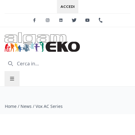
ACCEDI
Facebook
Instagram
Linkedin
Twitter
Youtube
+39 0733 227
Home
/
News
/
Vox AC Series