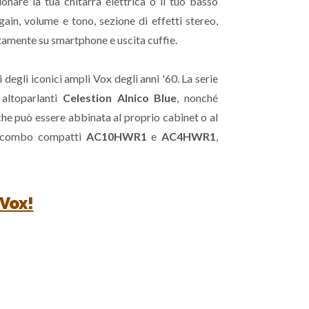
onare la tua chitarra elettrica o il tuo basso
gain, volume e tono, sezione di effetti stereo,
ttamente su smartphone e uscita cuffie.
i degli iconici ampli Vox degli anni '60. La serie
 altoparlanti
Celestion Alnico Blue
, nonché
che può essere abbinata al proprio cabinet o al
ri combo compatti
AC10HWR1
e
AC4HWR1
,
 Vox!