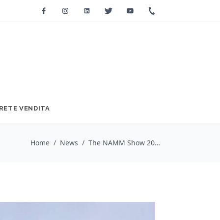
Facebook
Instagram
Linkedin
Twitter
Youtube
+39 0733 2271
RETE VENDITA
Home
/
News
/
The NAMM Show 2024