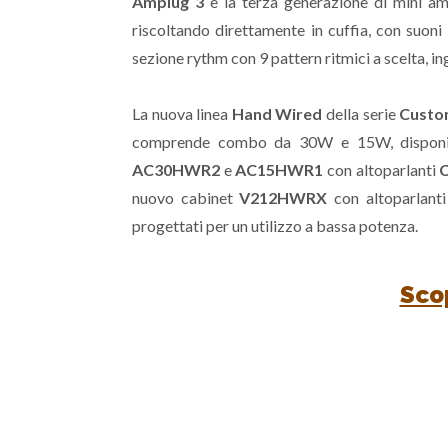
Amplug 3
è la terza generazione di mini amp
riscoltando direttamente in cuffia, con suoni 
sezione rythm con 9 pattern ritmici a scelta, i
La nuova linea
Hand Wired
della serie
Cust
comprende combo da 30W e 15W, dispon
AC30HWR2
e
AC15HWR1
con altoparlanti
C
nuovo cabinet
V212HWRX
con altoparlant
progettati per un utilizzo a bassa potenza.
Scop