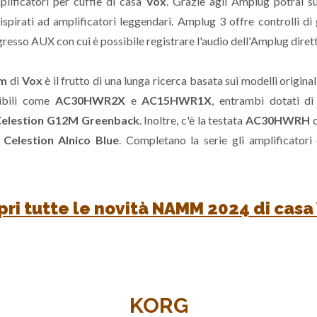
lificatori per cuffie di casa
Vox
. Grazie agli Amplug potrai su
ispirati ad amplificatori leggendari. Amplug 3 offre controlli di 
ngresso AUX con cui è possibile registrare l'audio dell'Amplug dire
om
di
Vox
è il frutto di una lunga ricerca basata sui modelli original
ibili come
AC30HWR2X
e
AC15HWR1X
, entrambi dotati di
elestion G12M Greenback
. Inoltre, c'è la testata
AC30HWRH
i
Celestion Alnico Blue
. Completano la serie gli amplificato
ri tutte le novità NAMM 2024 di casa
KORG