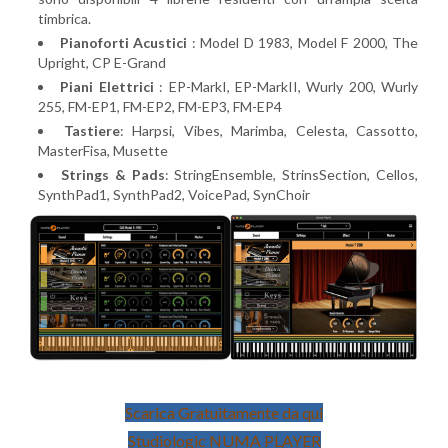
timbrica.
Pianoforti Acustici
: Model D 1983, Model F 2000, The
Upright, CP E-Grand
Piani Elettrici
: EP-MarkI, EP-MarkII, Wurly 200, Wurly
255, FM-EP1, FM-EP2, FM-EP3, FM-EP4
Tastiere
: Harpsi, Vibes, Marimba, Celesta, Cassotto,
MasterFisa, Musette
Strings & Pads
: StringEnsemble, StrinsSection, Cellos,
SynthPad1, SynthPad2, VoicePad, SynChoir
Scarica Gratuitamente da qui
Studiologic NUMA PLAYER