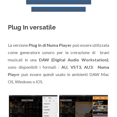
Per ulteriori informazioni o Acquisto
Studiologic Controller Serie SL
Plug In versatile
La versione
Plug In di Numa Player
può essere utilizzata
come generatore sonoro per la crerazione di brani
musicali in una
DAW (Digital Audio Workstation)
;
sono disponibili i formati :
AU, VST3, AU3
;
Numa
Play
er può essere quindi usato in ambienti DAW Mac
OS, Windows o iOS.