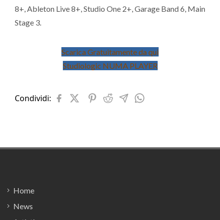
8+, Ableton Live 8+, Studio One 2+, Garage Band 6, Main
Stage 3.
Scarica Gratuitamente da qui
Studiologic NUMA PLAYER
Condividi:
Footer
Home
News