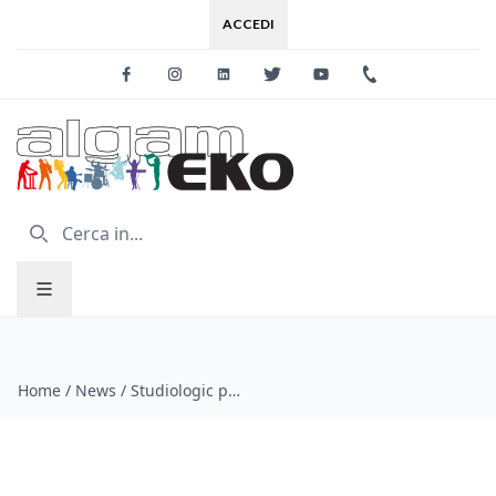
ACCEDI
Facebook
Instagram
Linkedin
Twitter
Youtube
+39 0733 227
Home
/
News
/
Studiologic presenta NUMA PLAYER Plug In multi piattaforma gratuito