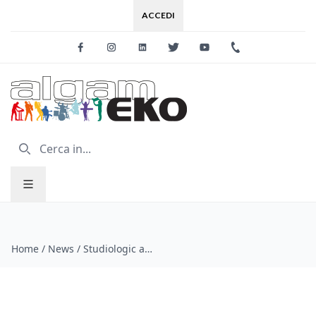
ACCEDI
Facebook
Instagram
Linkedin
Twitter
Youtube
+39 0733 227
Home
/
News
/
Studiologic annuncia il rinnovo della collaborazione con Steinberg