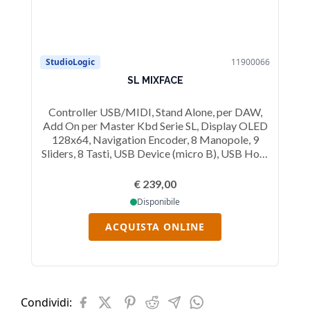
StudioLogic
11900066
SL MIXFACE
Controller USB/MIDI, Stand Alone, per DAW,
Add On per Master Kbd Serie SL, Display OLED
128x64, Navigation Encoder, 8 Manopole, 9
Sliders, 8 Tasti, USB Device (micro B), USB Host
(type A), wireless Bluetooth 4.2, Alimentazione:
USB, batterie AAAx3
€ 239,00
Disponibile
ACQUISTA ONLINE
Condividi: