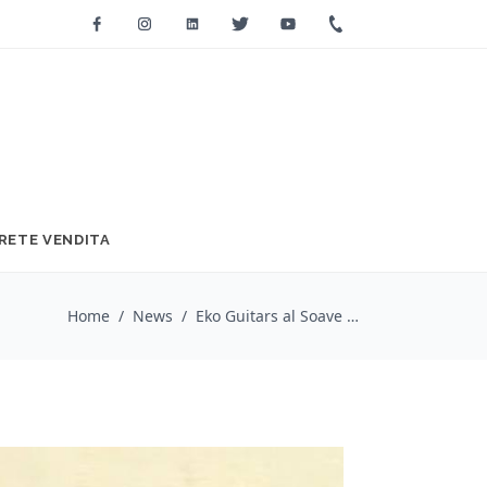
Facebook
Instagram
Linkedin
Twitter
Youtube
+39 0733 2271
RETE VENDITA
Home
/
News
/
Eko Guitars al Soave Guitar Festival 2026