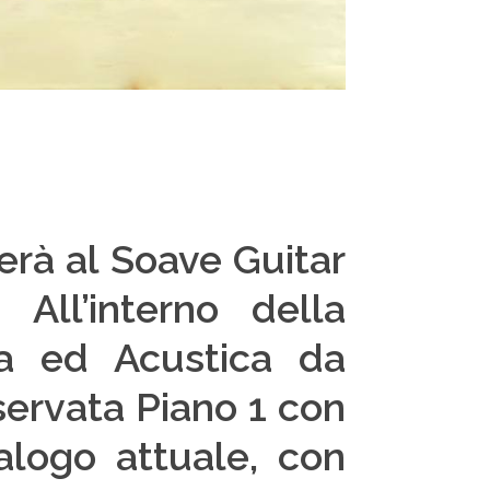
perà al Soave Guitar
 All’interno della
ca ed Acustica da
iservata Piano 1 con
talogo attuale, con