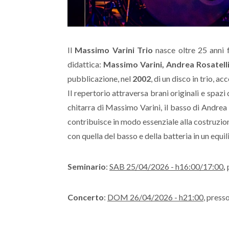
Il
Massimo Varini Trio
nasce oltre 25 anni f
didattica:
Massimo Varini, Andrea Rosatelli
pubblicazione, nel
2002
, di un disco in trio, a
Il repertorio attraversa brani originali e spazi
chitarra di Massimo Varini, il basso di Andrea 
contribuisce in modo essenziale alla costruzion
con quella del basso e della batteria in un equili
Seminario
:
SAB 25/04/2026 - h16:00/17:00
,
Concerto
:
DOM 26/04/2026 - h21:00
, press