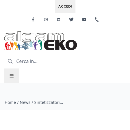
ACCEDI
Facebook
Instagram
Linkedin
Twitter
Youtube
+39 0733 227
Home
/
News
/
Sintetizzatori analogici VOLCA