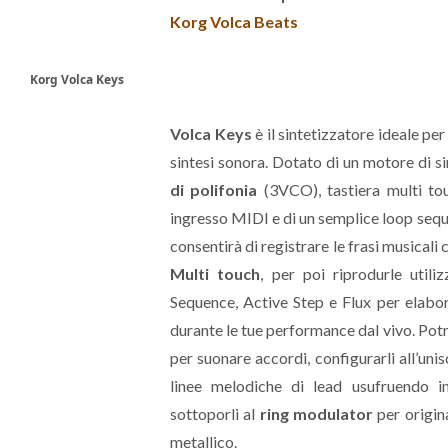
Korg Volca Beats
Korg Volca Keys
Volca Keys
è il sintetizzatore ideale per
sintesi sonora. Dotato di un motore di s
di polifonia
(3VCO), tastiera multi touc
ingresso MIDI e di un semplice loop seque
consentirà di registrare le frasi musicali 
Multi touch
, per poi riprodurle util
Sequence, Active Step e Flux per elabor
durante le tue performance dal vivo. Potrai
per suonare accordi, configurarli all’uni
linee melodiche di lead usufruendo i
sottoporli al
ring modulator
per origin
metallico.