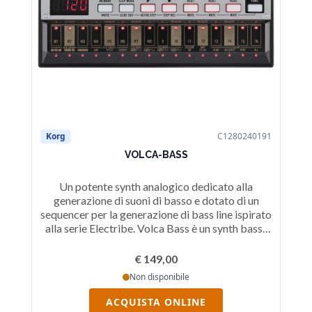
Korg
C1280240191
Ko
VOLCA-BASS
Un potente synth analogico dedicato alla
Ko
generazione di suoni di basso e dotato di un
sequencer per la generazione di bass line ispirato
alla serie Electribe. Volca Bass è un synth bass-
line analogico con 3 oscillatori basato su una
struttura di sintesi estremamente semplice, ma
Ele
€ 149,00
di impatto: 3 VCO, VCF, VCA, LFO e EG.
Non disponibile
ACQUISTA ONLINE