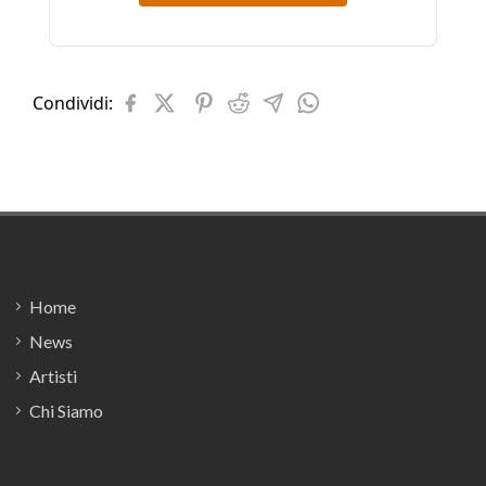
Condividi:
Footer
Home
News
Artisti
Chi Siamo