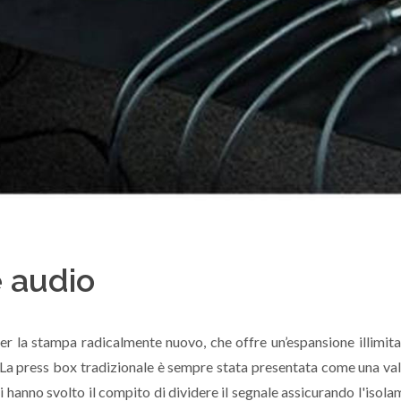
e audio
er la stampa radicalmente nuovo, che offre un’espansione illimi
"La press box tradizionale è sempre stata presentata come una val
i hanno svolto il compito di dividere il segnale assicurando l'isol