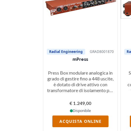
Radial Engineering
GRAD8001870
Ra
mPress
Press Box modulare analogica in
S
grado di gestire fino a 448 uscite,
è dotato di drive attivo con
c
transformatore di isolamento per
eliminare il rumore, riproduce
In
musica di sottofondo in stand by,
g
€ 1.249,00
dispositivo utile per alimentare
Disponibile
tribune stampa o distribuire
audio durante eventi
ACQUISTA ONLINE
internazionali.