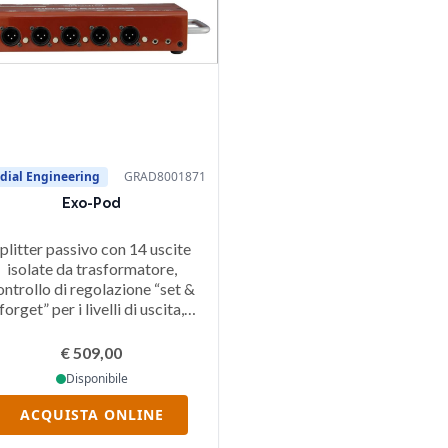
dial Engineering
GRAD8001871
Exo-Pod
plitter passivo con 14 uscite
isolate da trasformatore,
ontrollo di regolazione “set &
forget” per i livelli di uscita,
gresso Linea XLR bilanciato, in
rado di gestire fino a +24dB,
€ 509,00
ground lift, collegamento a
Disponibile
catena di più Exo-Pod.
ACQUISTA ONLINE