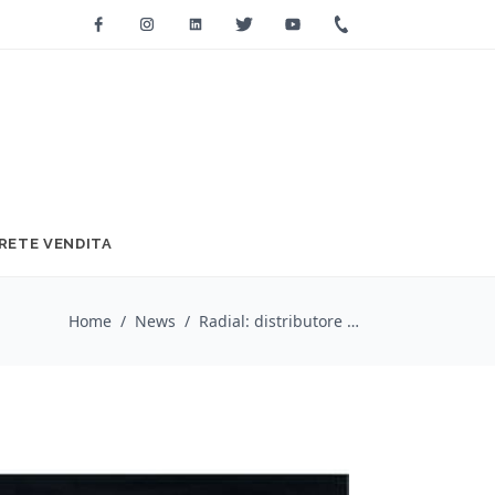
Facebook
Instagram
Linkedin
Twitter
Youtube
+39 0733 2271
RETE VENDITA
Home
/
News
/
Radial: distributore audio