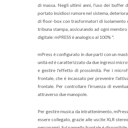
di massa. Negli ultimi anni, l'uso dei buffer 
portato insidiosi rumore nel sistema, deterior
di floor-box con trasformatori di isolamento 
tribuna stampa, assicurando ad ogni membro de
digitale: mPRESS è analogico al 100% ".
mPress è configurato in due parti con un maste
unità ed è caratterizzato da due ingressi microfo
e gestire l'effetto di prossimità. Per i micr
frontale, che è incassato per prevenire l'attiv
frontale. Per controllare l’irruenza di eventu
attraverso due manopole.
Per gestire musica da intrattenimento, mPress
essere collegato, grazie alle uscite XLR stereo
personaggi. Sul pannello frontale è disponibile u