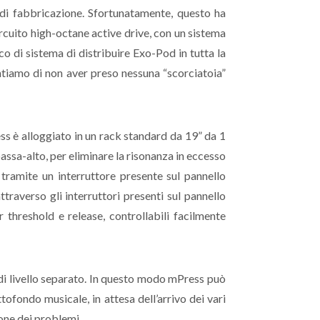
ti di fabbricazione. Sfortunatamente, questo ha
rcuito high-octane active drive, con un sistema
 di sistema di distribuire Exo-Pod in tutta la
ntiamo di non aver preso nessuna “scorciatoia”
ss è alloggiato in un rack standard da 19” da 1
 passa-alto, per eliminare la risonanza in eccesso
 tramite un interruttore presente sul pannello
ttraverso gli interruttori presenti sul pannello
r threshold e release, controllabili facilmente
di livello separato. In questo modo mPress può
tofondo musicale, in attesa dell’arrivo dei vari
ione dei problemi.