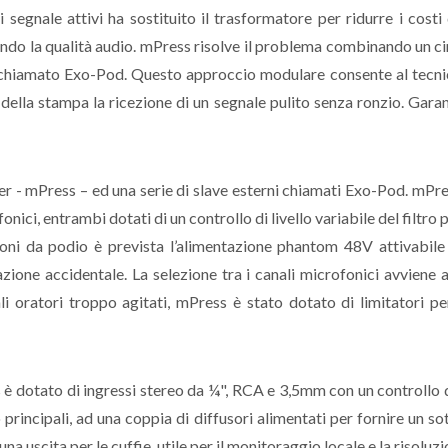
di segnale attivi ha sostituito il trasformatore per ridurre i cos
ando la qualità audio. mPress risolve il problema combinando un ci
chiamato Exo-Pod. Questo approccio modulare consente al tecnico
lla stampa la ricezione di un segnale pulito senza ronzio. Gara
r - mPress – ed una serie di slave esterni chiamati Exo-Pod. mPre
nici, entrambi dotati di un controllo di livello variabile del filtro
ofoni da podio è prevista l’alimentazione phantom 48V attivabile
azione accidentale. La selezione tra i canali microfonici avviene a
ali oratori troppo agitati, mPress è stato dotato di limitatori pe
 è dotato di ingressi stereo da ¼", RCA e 3,5mm con un controllo 
 principali, ad una coppia di diffusori alimentati per fornire un sot
na uscita per le cuffie, utile per il monitoraggio locale e la risoluz