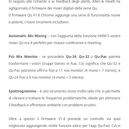
In seguito alle richieste e ai feedback degli utenti, Allen & Heath ha
aghgiornato il firmware dei mixer digitali della serie Qu.
Il firmware Qu V1.8 Chrome aggiunge una serie di funzionalità nuove
e potenti, I nuovi strumenti includono:
Automatic Mic Mixing
– con l’aggiunta della funzione AMM il vostro
mixer Qu ora è perfetto per mixare conferenze e meeting.
Più Mix Monitor
- se possedete
Qu-24
,
Qu-32
o
Qu-Pac
potrete
trasformare i vostri Gruppi Stereo in Aux. Ciò significa che Qu-32 e
Qu-Pac potranno offrirvi fino a 11 mix monitor (4 mono + 7 stereo), e
Qu-24 fino a 9 mix monitor (4 mono + 5 stereo).
Spettrogramma
– è uno strumento visivo molto utile che vi permette
di rilevare e trattare le frequenze problematiche, ideale per eliminare
il feedback e affrontare ambienti con problemi acustici.
Oltre a questo il firmware V1.8 prevede un controllo via ipad
migliorato aggiungendo molte funzioni extra per l’app Qu-Pad. Ciò vi