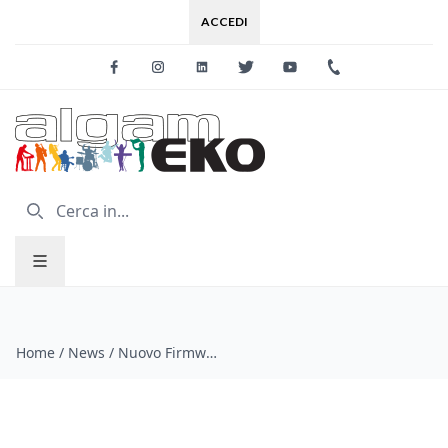
ACCEDI
Facebook
Instagram
Linkedin
Twitter
Youtube
+39 0733 227
Home
/
News
/
Nuovo Firmware V1.8 Chrome