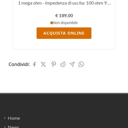
1 mega ohm - Impedenza di uscita: 100 ohm 9 o
1 
18 volt. Ulteriori 6dB con 18 volt -
€ 189,00
Non disponibile
ACQUISTA ONLINE
Condividi:
Footer
Home
News