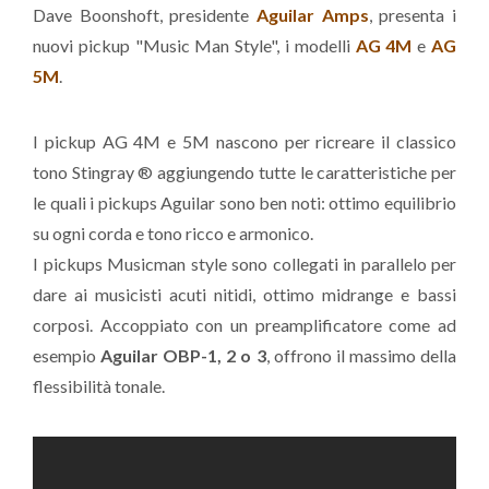
Dave Boonshoft, presidente
Aguilar Amps
, presenta i
nuovi pickup "Music Man Style", i modelli
AG 4M
e
AG
5M
.
I pickup AG 4M e 5M nascono per ricreare il classico
tono Stingray ® aggiungendo tutte le caratteristiche per
le quali i pickups Aguilar sono ben noti: ottimo equilibrio
su ogni corda e tono ricco e armonico.
I pickups Musicman style sono collegati in parallelo per
dare ai musicisti acuti nitidi, ottimo midrange e bassi
corposi. Accoppiato con un preamplificatore come ad
esempio
Aguilar OBP-1, 2 o 3
, offrono il massimo della
flessibilità tonale.