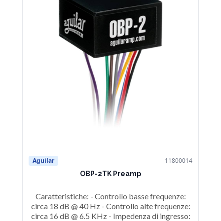
Aguilar
11800014
Ag
OBP-2TK Preamp
Caratteristiche: - Controllo basse frequenze:
C
circa 18 dB @ 40 Hz - Controllo alte frequenze:
ci
circa 16 dB @ 6.5 KHz - Impedenza di ingresso:
ci