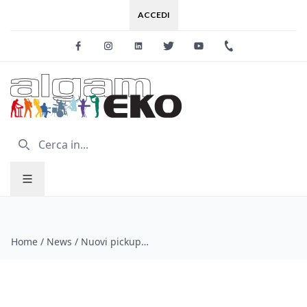
ACCEDI
Facebook
Instagram
Linkedin
Twitter
Youtube
+39 0733 227
Home
/
News
/
Nuovi pickup Aguilar "Music Man Style"