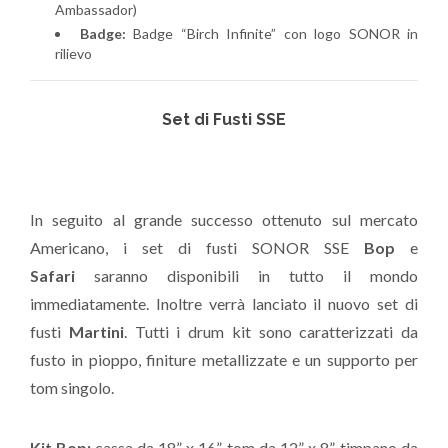
Ambassador)
Badge:
Badge “Birch Infinite” con logo SONOR in
rilievo
Set di Fusti SSE
In seguito al grande successo ottenuto sul mercato
Americano, i set di fusti SONOR SSE
Bop
e
Safari
saranno disponibili in tutto il mondo
immediatamente. Inoltre verrà lanciato il nuovo set di
fusti
Martini
. Tutti i drum kit sono caratterizzati da
fusto in pioppo, finiture metallizzate e un supporto per
tom singolo.
Kit Bop:
cassa da 18” x 16”, tom da 12” x 8”, timpano da