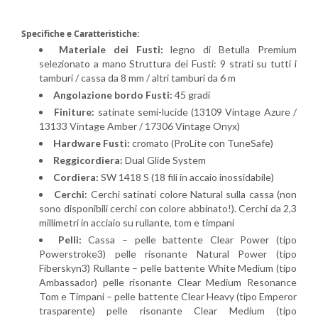
Specifiche e Caratteristiche:
Materiale dei Fusti:
legno di Betulla Premium
selezionato a mano Struttura dei Fusti: 9 strati su tutti i
tamburi / cassa da 8 mm / altri tamburi da 6 m
Angolazione bordo Fusti:
45 gradi
Finiture:
satinate semi-lucide (13109 Vintage Azure /
13133 Vintage Amber / 17306 Vintage Onyx)
Hardware Fusti:
cromato (ProLite con TuneSafe)
Reggicordiera:
Dual Glide System
Cordiera:
SW 1418 S (18 fili in accaio inossidabile)
Cerchi:
Cerchi satinati colore Natural sulla cassa (non
sono disponibili cerchi con colore abbinato!). Cerchi da 2,3
millimetri in acciaio su rullante, tom e timpani
Pelli:
Cassa – pelle battente Clear Power (tipo
Powerstroke3) pelle risonante Natural Power (tipo
Fiberskyn3) Rullante – pelle battente White Medium (tipo
Ambassador) pelle risonante Clear Medium Resonance
Tom e Timpani – pelle battente Clear Heavy (tipo Emperor
trasparente) pelle risonante Clear Medium (tipo