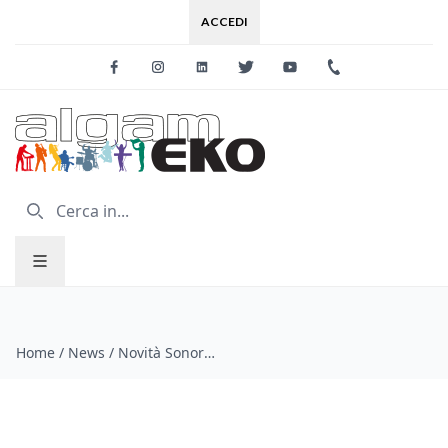
ACCEDI
Facebook
Instagram
Linkedin
Twitter
Youtube
+39 0733 227
Home
/
News
/
Novità Sonor dal Winter Namm 2014!