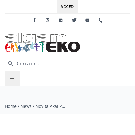
ACCEDI
Facebook
Instagram
Linkedin
Twitter
Youtube
+39 0733 227
Home
/
News
/
Novità Akai Professional dal Winter Namm 2013!