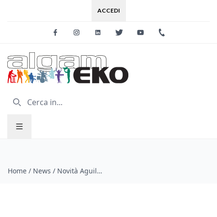
ACCEDI
Facebook
Instagram
Linkedin
Twitter
Youtube
+39 0733 227
Home
/
News
/
Novità Aguilar dal Winter Namm 2015!